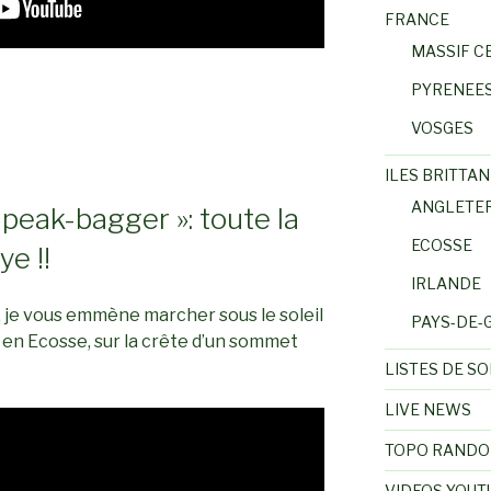
FRANCE
MASSIF C
PYRENEE
VOSGES
ILES BRITTAN
ANGLETE
 peak-bagger »: toute la
ECOSSE
ye !!
IRLANDE
 je vous emmène marcher sous le soleil
PAYS-DE-
e, en Ecosse, sur la crête d’un sommet
LISTES DE S
LIVE NEWS
TOPO RANDO
VIDEOS YOUT