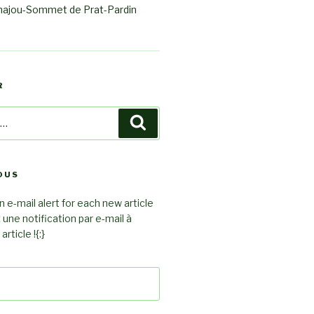
ajou-Sommet de Prat-Pardin
R
Recherche
OUS
 e-mail alert for each new article
z une notification par e-mail à
rticle !{:}