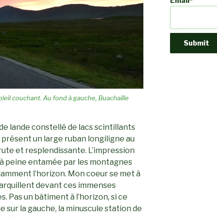
Email*
leil couchant. Au fond à gauche, Buachaille
 lande constellé de lacs scintillants
à présent un large ruban longiligne au
brute et resplendissante. L’impression
t à peine entamée par les montagnes
lamment l’horizon. Mon coeur se met à
écarquillent devant ces immenses
 Pas un bâtiment à l’horizon, si ce
le sur la gauche, la minuscule station de