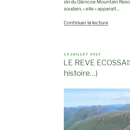
ski du Glencoe Mountain Resort
soudain, « elle » apparaît…
de
Continuer la lecture
« BUACHA
ETIVE
MOR:
jusqu’au
PUBLIÉ
12 JUILLET 2017
bout
LE
LE REVE ECOSSAIS
de
histoire…)
la
nuit
!! »