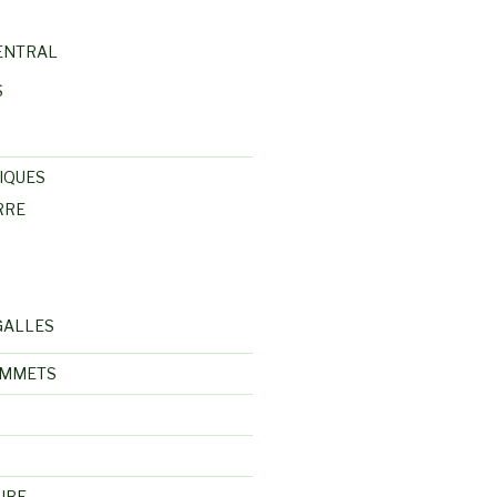
ENTRAL
S
IQUES
RRE
GALLES
OMMETS
UBE