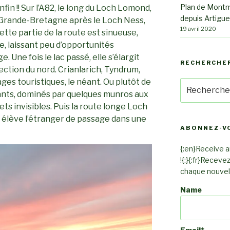
Plan de Montm
fin !! Sur l’A82, le long du Loch Lomond,
depuis Artigue
 Grande-Bretagne après le Loch Ness,
19 avril 2020
ette partie de la route est sinueuse,
e, laissant peu d’opportunités
. Une fois le lac passé, elle s’élargit
RECHERCHE
ection du nord. Crianlarich, Tyndrum,
ages touristiques, le néant. Ou plutôt de
Recherche
nts, dominés par quelques munros aux
pour
:
s invisibles. Puis la route longe Loch
ui élève l’étranger de passage dans une
ABONNEZ-V
{:en}Receive an
!{:}{:fr}Receve
chaque nouvel a
Name