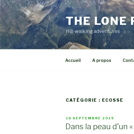
Aller
au
THE LONE
contenu
principal
Hill-walking adventures
Accueil
A propos
Cont
CATÉGORIE :
ECOSSE
PUBLIÉ
16 SEPTEMBRE 2019
LE
Dans la peau d’un 