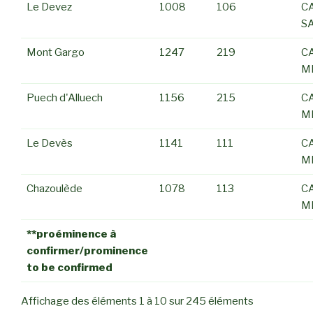
Le Devez
1008
106
C
S
Mont Gargo
1247
219
C
M
Puech d'Alluech
1156
215
C
M
Le Devès
1141
111
C
M
Chazoulède
1078
113
C
M
**proéminence à
confirmer/prominence
to be confirmed
Affichage des éléments 1 à 10 sur 245 éléments