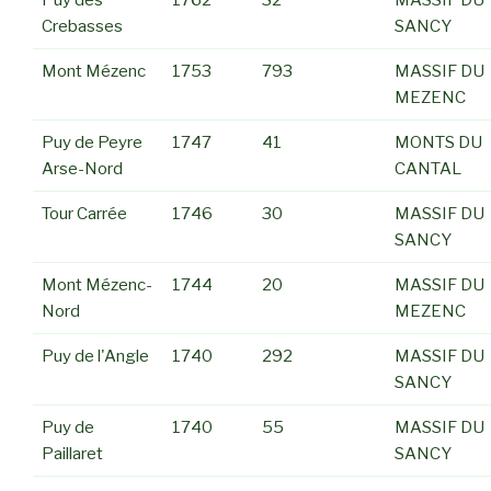
Puy des
1762
32
MASSIF DU
Crebasses
SANCY
Mont Mézenc
1753
793
MASSIF DU
MEZENC
Puy de Peyre
1747
41
MONTS DU
Arse-Nord
CANTAL
Tour Carrée
1746
30
MASSIF DU
SANCY
Mont Mézenc-
1744
20
MASSIF DU
Nord
MEZENC
Puy de l'Angle
1740
292
MASSIF DU
SANCY
Puy de
1740
55
MASSIF DU
Paillaret
SANCY