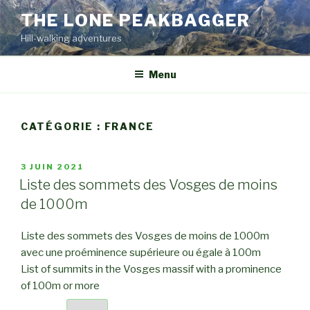
Aller
THE LONE PEAKBAGGER
au
Hill-walking adventures
contenu
principal
Menu
CATÉGORIE :
FRANCE
PUBLIÉ
3 JUIN 2021
LE
Liste des sommets des Vosges de moins
de 1000m
Liste des sommets des Vosges de moins de 1000m
avec une proéminence supérieure ou égale à 100m
List of summits in the Vosges massif with a prominence
of 100m or more