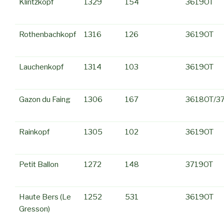
Klintzkopf
1329
154
3619OT
Rothenbachkopf
1316
126
3619OT
Lauchenkopf
1314
103
3619OT
Gazon du Faing
1306
167
3618OT/3
Rainkopf
1305
102
3619OT
Petit Ballon
1272
148
3719OT
Haute Bers (Le
1252
531
3619OT
Gresson)