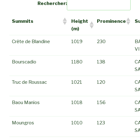
Rechercher:
Summits
Height
Prominence
S
(m)
Crête de Blandine
1019
230
B
V
Bourscadio
1180
138
C
S
Truc de Roussac
1021
120
C
S
Baou Manios
1018
156
C
S
Moungros
1010
123
C
S