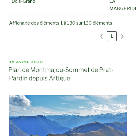
Bois-Grand
LA
MARGERID
Affichage des éléments 1 à 130 sur 130 éléments
❮
1
❯
PUBLIÉ
19 AVRIL 2020
LE
Plan de Montmajou-Sommet de Prat-
Pardin depuis Artigue