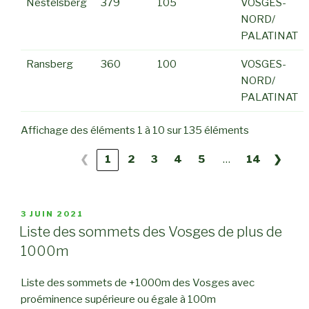
Nestelsberg
379
105
VOSGES-
NORD/
PALATINAT
Ransberg
360
100
VOSGES-
NORD/
PALATINAT
Affichage des éléments 1 à 10 sur 135 éléments
…
❮
1
2
3
4
5
14
❯
PUBLIÉ
3 JUIN 2021
LE
Liste des sommets des Vosges de plus de
1000m
Liste des sommets de +1000m des Vosges avec
proéminence supérieure ou égale à 100m