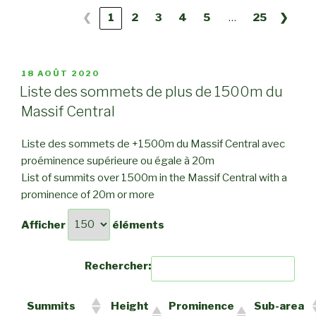
…
❮
1
2
3
4
5
25
❯
PUBLIÉ
18 AOÛT 2020
LE
Liste des sommets de plus de 1500m du
Massif Central
Liste des sommets de +1500m du Massif Central avec
proéminence supérieure ou égale à 20m
List of summits over 1500m in the Massif Central with a
prominence of 20m or more
Afficher
éléments
Rechercher:
Summits
Height
Prominence
Sub-area