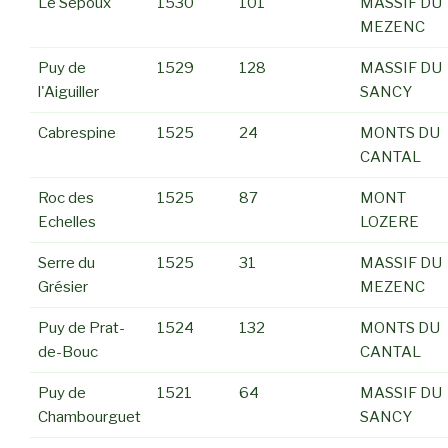
Le Sépoux
1530
101
MASSIF DU
MEZENC
Puy de
1529
128
MASSIF DU
l'Aiguiller
SANCY
Cabrespine
1525
24
MONTS DU
CANTAL
Roc des
1525
87
MONT
Echelles
LOZERE
Serre du
1525
31
MASSIF DU
Grésier
MEZENC
Puy de Prat-
1524
132
MONTS DU
de-Bouc
CANTAL
Puy de
1521
64
MASSIF DU
Chambourguet
SANCY