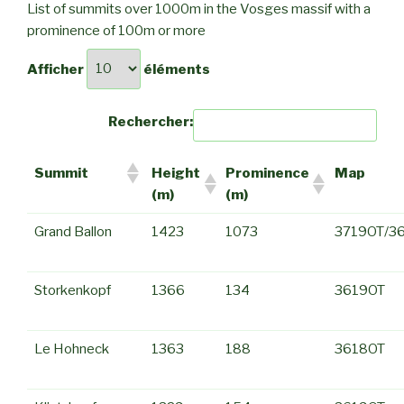
List of summits over 1000m in the Vosges massif with a
prominence of 100m or more
Afficher
éléments
Rechercher:
Summit
Height
Prominence
Map
(m)
(m)
Grand Ballon
1423
1073
3719OT/3
Storkenkopf
1366
134
3619OT
Le Hohneck
1363
188
3618OT