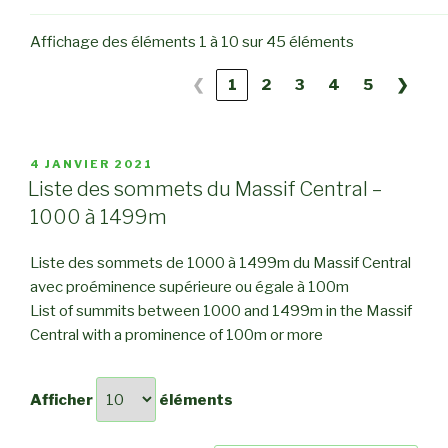
Affichage des éléments 1 à 10 sur 45 éléments
❮
1
2
3
4
5
❯
PUBLIÉ
4 JANVIER 2021
LE
Liste des sommets du Massif Central –
1000 à 1499m
Liste des sommets de 1000 à 1499m du Massif Central
avec proéminence supérieure ou égale à 100m
List of summits between 1000 and 1499m in the Massif
Central with a prominence of 100m or more
Afficher
éléments