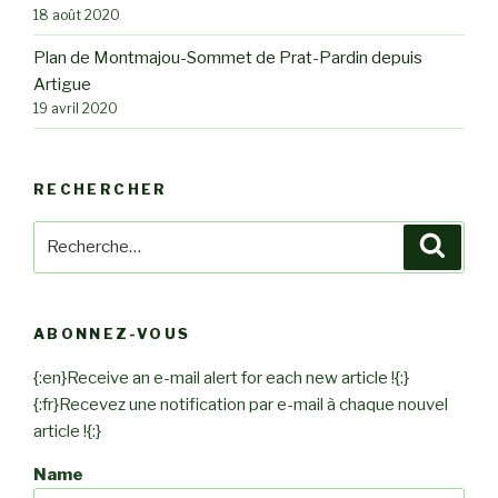
18 août 2020
Plan de Montmajou-Sommet de Prat-Pardin depuis
Artigue
19 avril 2020
RECHERCHER
Recherche
Reche
pour
:
ABONNEZ-VOUS
{:en}Receive an e-mail alert for each new article !{:}
{:fr}Recevez une notification par e-mail à chaque nouvel
article !{:}
Name