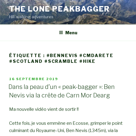
Aller
THE LONE PEAKBAGGER
au
Hill-walking adventures
contenu
principal
Menu
ÉTIQUETTE :
#BENNEVIS #CMDARETE
#SCOTLAND #SCRAMBLE #HIKE
PUBLIÉ
16 SEPTEMBRE 2019
LE
Dans la peau d’un « peak-bagger »: Ben
Nevis via la crête de Carn Mor Dearg
Ma nouvelle vidéo vient de sortir !!
Cette fois, je vous emmène en Ecosse, grimper le point
culminant du Royaume-Uni, Ben Nevis (1345m), via la