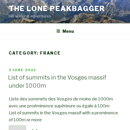
Skip
THE LONE PEAKBAGGER
to
Hill-walking adventures
content
Menu
CATEGORY:
FRANCE
POSTED
3 JUNE 2021
ON
List of summits in the Vosges massif
under 1000m
Liste des sommets des Vosges de moins de 1000m
avec une proéminence supérieure ou égale à 100m
List of summits in the Vosges massif with a prominence
of 100m or more