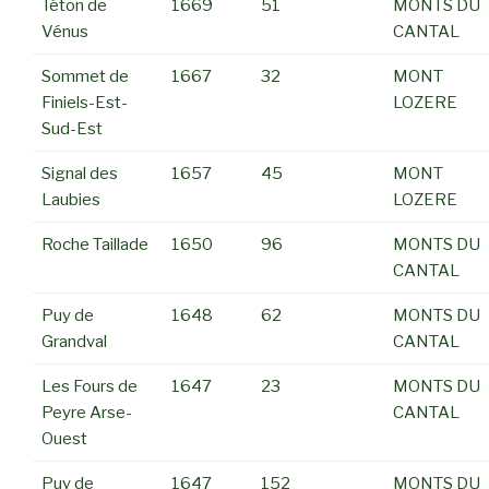
Téton de
1669
51
MONTS DU
Vénus
CANTAL
Sommet de
1667
32
MONT
Finiels-Est-
LOZERE
Sud-Est
Signal des
1657
45
MONT
Laubies
LOZERE
Roche Taillade
1650
96
MONTS DU
CANTAL
Puy de
1648
62
MONTS DU
Grandval
CANTAL
Les Fours de
1647
23
MONTS DU
Peyre Arse-
CANTAL
Ouest
Puy de
1647
152
MONTS DU