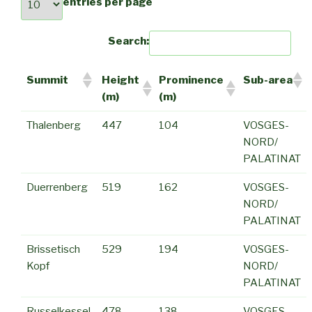
entries per page
Search:
Summit
Height
Prominence
Sub-area
(m)
(m)
Thalenberg
447
104
VOSGES-
NORD/
PALATINAT
Duerrenberg
519
162
VOSGES-
NORD/
PALATINAT
Brissetisch
529
194
VOSGES-
Kopf
NORD/
PALATINAT
Russelkessel
478
138
VOSGES-