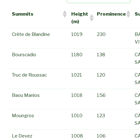
Summits
Height
Prominence
S
(m)
Crête de Blandine
1019
230
B
V
Bourscadio
1180
138
C
S
Truc de Roussac
1021
120
C
S
Baou Manios
1018
156
C
S
Moungros
1010
123
C
S
Le Devez
1008
106
C