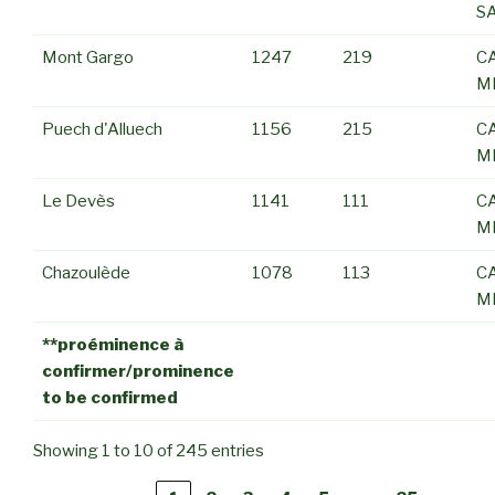
S
Mont Gargo
1247
219
C
M
Puech d'Alluech
1156
215
C
M
Le Devès
1141
111
C
M
Chazoulède
1078
113
C
M
**proéminence à
confirmer/prominence
to be confirmed
Showing 1 to 10 of 245 entries