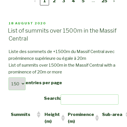
…
‹
1
2
3
4
5
25
›
POSTED
18 AUGUST 2020
ON
List of summits over 1500m in the Massif
Central
Liste des sommets de +1500m du Massif Central avec
proéminence supérieure ou égale à 20m
List of summits over 1500m in the Massif Central with a
prominence of 20m or more
entries per page
Search:
Summits
Height
Prominence
Sub-area
(m)
(m)