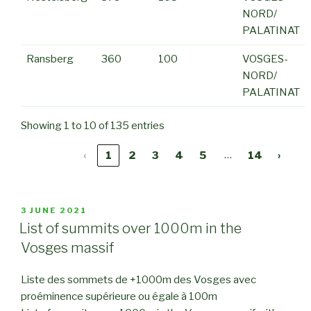
NORD/
PALATINAT
Ransberg
360
100
VOSGES-
NORD/
PALATINAT
Showing 1 to 10 of 135 entries
…
‹
1
2
3
4
5
14
›
POSTED
3 JUNE 2021
ON
List of summits over 1000m in the
Vosges massif
Liste des sommets de +1000m des Vosges avec
proéminence supérieure ou égale à 100m