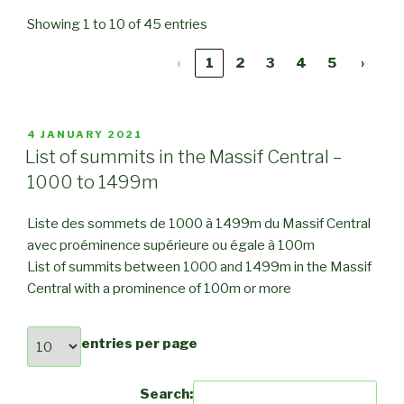
Showing 1 to 10 of 45 entries
‹
1
2
3
4
5
›
POSTED
4 JANUARY 2021
ON
List of summits in the Massif Central –
1000 to 1499m
Liste des sommets de 1000 à 1499m du Massif Central
avec proéminence supérieure ou égale à 100m
List of summits between 1000 and 1499m in the Massif
Central with a prominence of 100m or more
entries per page
Search: