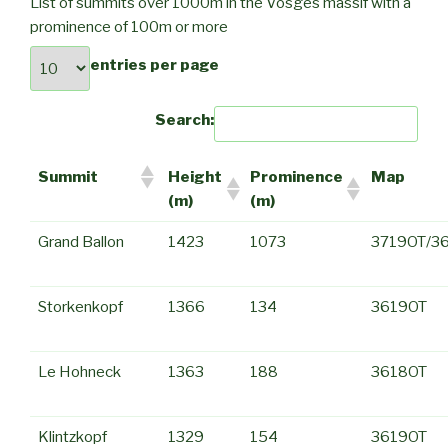
List of summits over 1000m in the Vosges massif with a
prominence of 100m or more
entries per page
Search:
Summit
Height
Prominence
Map
(m)
(m)
Grand Ballon
1423
1073
3719OT/3
Storkenkopf
1366
134
3619OT
Le Hohneck
1363
188
3618OT
Klintzkopf
1329
154
3619OT