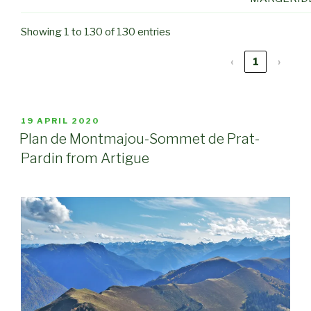
Showing 1 to 130 of 130 entries
‹
1
›
POSTED
19 APRIL 2020
ON
Plan de Montmajou-Sommet de Prat-
Pardin from Artigue