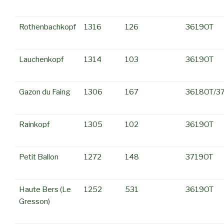
Rothenbachkopf
1316
126
3619OT
Lauchenkopf
1314
103
3619OT
Gazon du Faing
1306
167
3618OT/3
Rainkopf
1305
102
3619OT
Petit Ballon
1272
148
3719OT
Haute Bers (Le
1252
531
3619OT
Gresson)