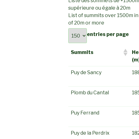
Liste des sommets de +1500m
supérieure ou égale à 20m
List of summits over 1500m in
of 20m or more
entries per page
Summits
He
(m
Puy de Sancy
18
Plomb du Cantal
18
Puy Ferrand
18
Puy de la Perdrix
18