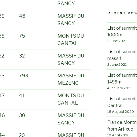
SANCY
RECENT PO
68
46
MASSIF DU
SANCY
List of summit
1000m
68
75
MONTS DU
3 June 2021
CANTAL
List of summi
62
32
MASSIF DU
massif
SANCY
3 June 2021
List of summit
53
793
MASSIF DU
1499m
MEZENC
4 January 2021
47
41
MONTS DU
List of summit
CANTAL
Central
18 August 2020
46
30
MASSIF DU
Plan de Montm
SANCY
from Artigue
44
20
MASSIF DU
19 April 2020