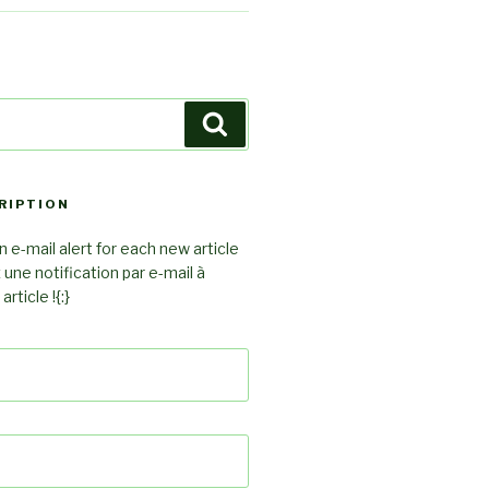
Search
RIPTION
 e-mail alert for each new article
z une notification par e-mail à
rticle !{:}