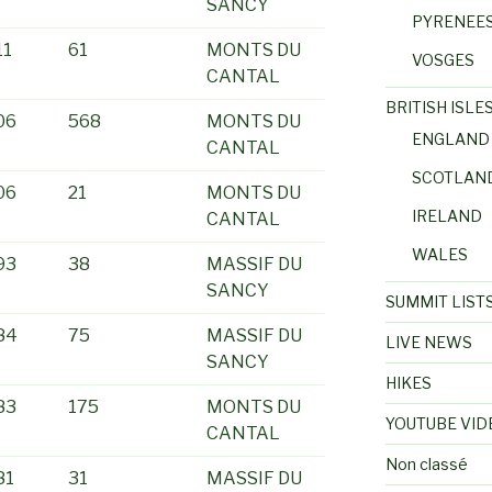
SANCY
PYRENEE
11
61
MONTS DU
VOSGES
CANTAL
BRITISH ISLE
06
568
MONTS DU
ENGLAND
CANTAL
SCOTLAN
06
21
MONTS DU
IRELAND
CANTAL
WALES
93
38
MASSIF DU
SANCY
SUMMIT LIST
84
75
MASSIF DU
LIVE NEWS
SANCY
HIKES
83
175
MONTS DU
YOUTUBE VID
CANTAL
Non classé
81
31
MASSIF DU