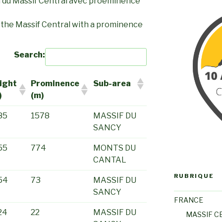
 du Massif Central avec proéminence
 the Massif Central with a prominence
Search:
ight
Prominence
Sub-area
)
(m)
85
1578
MASSIF DU
SANCY
55
774
MONTS DU
CANTAL
RUBRIQUE
54
73
MASSIF DU
SANCY
FRANCE
24
22
MASSIF DU
MASSIF C