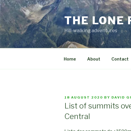
Skip
to
THE LONE
content
Hill-walking adventures
Home
About
Contact
POSTED
18 AUGUST 2020
BY
DAVID 
ON
List of summits ov
Central