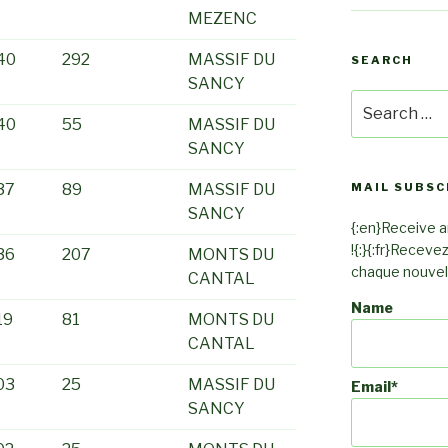
MEZENC
40
292
MASSIF DU
SEARCH
SANCY
Search
for:
40
55
MASSIF DU
SANCY
37
89
MASSIF DU
MAIL SUBSC
SANCY
{:en}Receive an
!{:}{:fr}Receve
36
207
MONTS DU
chaque nouvel a
CANTAL
Name
19
81
MONTS DU
CANTAL
03
25
MASSIF DU
Email*
SANCY