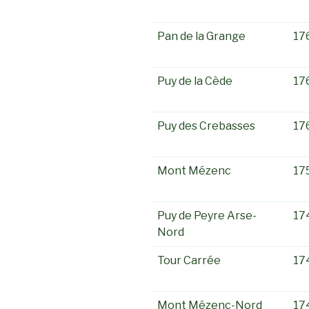
Pan de la Grange
17
Puy de la Cède
17
Puy des Crebasses
17
Mont Mézenc
17
Puy de Peyre Arse-
17
Nord
Tour Carrée
17
Mont Mézenc-Nord
17